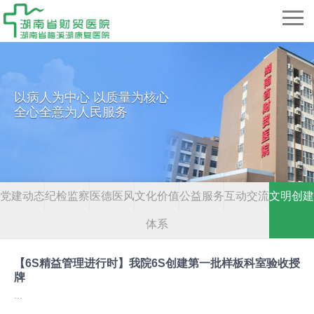
以病人为中心 以质量为核心
全心全意为人民服务
党建动态
纪检监察
医德医风
文化价值
公益服务
互动交流
文明创建
体系
【6S精益管理进行时】我院6S创建第一批样板科室验收授
牌
...