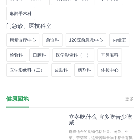
麻醉手术科
门急诊、医技科室
康复诊疗中心
急诊科
120院前急救中心
内镜室
检验科
口腔科
医学影像科（一）
耳鼻喉科
医学影像科（二）
皮肤科
药剂科
体检中心
健康园地
更多
立冬吃什么 宜多吃苦少吃
咸
选择适合的食物包括芹菜、莴笋、生
菜、苦菊等，这些苦味食物中都含有氨