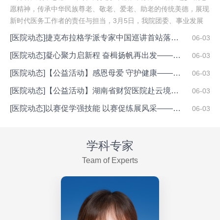
愿精神，传承中华民族尊老、敬老、爱老、助老的传统美德，展现
新时代医务工作者的责任与担当，3月5日，我院团委、事业发展
部、临床医务人员与青年志愿者组成爱心服务队，走进养老院，组
[
医院动态
]
捷克布拉格学派专家中国巡讲首站落地长沙 湖南省财贸医院成功举办国际康复技术培训班
06-03
织了一场以“医心向...
[
医院动态
]
凝心聚力启新程 奋楫扬帆再出发——湖南省财贸医院举行2026年“5·12”国际护士节表彰大会
06-03
[
医院动态
]
【公益活动】感恩母爱 守护健康——湖南省财贸医院赴雷锋街道开展母亲节健康义诊
06-03
[
医院动态
]
【公益活动】湖南省财贸医院赴云境幼儿园开展“幼儿七步洗手法”健康宣教活动
06-03
[
医院动态
]
以赛促学强技能 以赛促练展风采——我院成功举办2026年度护理职业技能竞赛
06-03
学科专家
Team of Experts