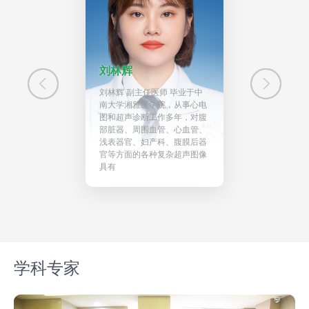
刘林辉
刘林辉 副主任医师 毕业于中
南大学湘雅医学院，从事心电
图和超声诊断工作多年，对腹
验科主任 副主任技
部脏器、周围血管、心血管、
于遵义医科大学，本
浅表器官、妇产科、腹膜后器
学士学位，长沙市临
官等方面的各种复杂超声图像
心专家。曾在湘雅医
具有
，输血科进修学习，
检验工作十多年，具
学科专家