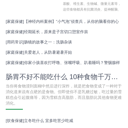
基酸、维生素、生物碱、微量元素等，
这些食物都具有抗菌消炎、提神醒脑、
消除疲劳等多种医疗、保健功能。冬季
进补的另外一个原则就是多喝水，多吃
[
家庭保健
]
【神经内科案例】“小气泡”侦查兵，从你的脑看你的心
一些新鲜蔬菜、水果，少吃哪些酸辣等
[
家庭保健
]
经期延长，原来是子宫切口憩室作祟
刺激
[
用药常识
]
肠镜的故事之一：洗肠杂谈
[
家庭保健
]
关爱老人，从防暑避暑开始
[
家庭保健
]
你家小孩喜欢打呼噜、张嘴呼吸、趴着睡吗？警惕腺样
体
肠胃不好不能吃什么 10种食物千万别吃
当你将食物浸到面糊中然后进行深炸，就是把食物变成了一种对于
消化道来说有点硬的是食物。但即使你不是乳糖过敏，吃过量的雪
糕也会引起腹痛等，因为雪糕含高脂肪，而且脂肪比其他食物更难
消化。
[
饮食保健
]
立冬吃什么 宜多吃苦少吃咸