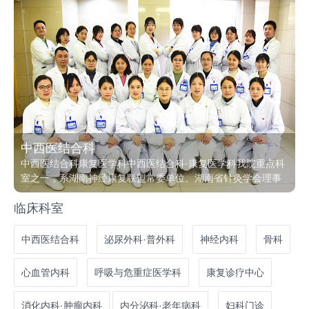
中西医结合科
中西医结合科康复医学科中西医结合科·康复医学科我院重点科
室之一，系湖南神经康复联盟常委单位、湖南省针灸学会理事
单位、湖南省康复医学科专科医联体发展会员单位、湖南省残
临床科室
疾人康复协会会员单位、湖南创面修复与再生医疗联盟会员单
位、长沙市针灸学会常务委员单位、“三湘康复联盟”联盟单位，
是湖南省人民医院神经内科康复病房（双向转诊）。科室现有
中西医结合科
泌尿外科·普外科
神经内科
骨科
副主任医师5名，主治医师4名，主管护师5名，主管康复治疗师
2名，康复治疗师12名。以现代康复和传统中医康复相结合为特
心血管内科
呼吸与危重症医学科
康复诊疗中心
色，全面开展康复评定、物理治疗(PT)、作业疗法（OT）、语
言治
消化内科·肿瘤内科
内分泌科·老年病科
妇科门诊