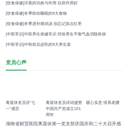
[
饮食保健
]
洋葱的功效与作用 抗癌作用好
[
饮食保健
]
冬季助你睡眠的9大食物
[
饮食保健
]
冬季进补煨鸡汤 别忘记加点红枣
[
中医常识
]
中医养生保健常识 经络养生平衡气血消除疾病
[
中医常识
]
中秋前后必吃的9大养生菜
党员心声
离退休党员庆“七
离退休党员诗词盛赞
暖心实意 情系老骥
一”感言
中国共产党成立101
周年
湖南省财贸医院离退休第一党支部庆国庆和二十大召开感