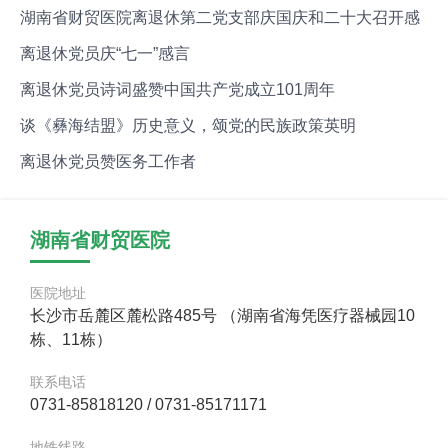
言汇集
湖南省财贸医院离退休第二党支部庆国庆和二十大召开感
言汇集
离退休党员庆“七一”感言
离退休党员诗词盛赞中国共产党成立101周年
谈《彝海结盟》历史意义，颂党的民族政策英明
离退休党员赞医务工作者
湖南省财贸医院
医院地址
长沙市岳麓区麓松路485号 （湖南省海凭医疗器械园10
栋、11栋）
联系电话
0731-85818120 / 0731-85171171
地铁线路