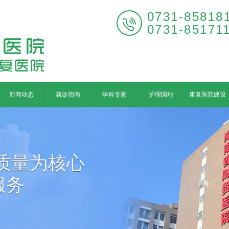
0731-85818

0731-85171
新闻动态
就诊指南
学科专家
护理园地
康复医院建设
质量为核心
服务