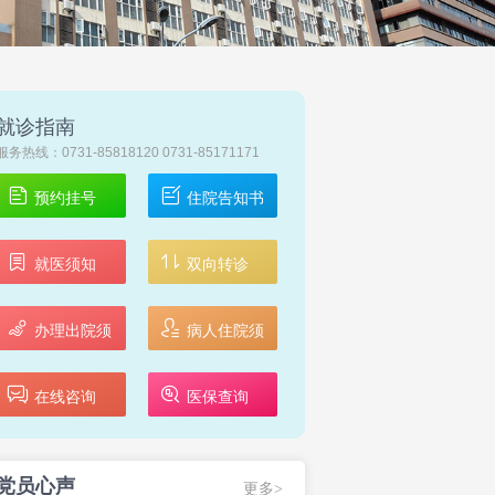
就诊指南
服务热线：0731-85818120 0731-85171171
预约挂号
住院告知书
就医须知
双向转诊
办理出院须
病人住院须
知
知
在线咨询
医保查询
党员心声
更多>