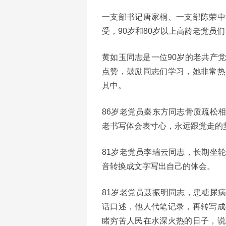
一支部书记唐家桐、一支部陈荣中
受，90岁和80岁以上高龄老党员
黄如玉同志是一位90岁的老共产
点赞，鼓励同志们学习，她非常热
其中。
86岁老党员秦东方同志骨质疏松
老书写体会表寸心，永远跟党走的
81岁老党员李瑞云同志，长期坐
音转换成文字写出自己的体会。
81岁老党员聂振明同志，患糖尿
话口述，他人代笔记录，再转写成
睹穷苦人民在水深火热的日子，说