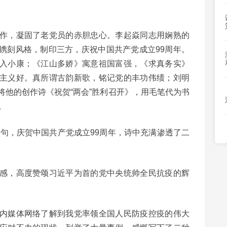
作，凝固了老党员的赤胆忠心。李起焱同志用娴熟的
镌刻风格，制印三方，庆祝中国共产党成立99周年。
入小康；《江山多娇》寓意祖国富强，《求真务实》
主义好。真所谓古韵新歌，铭记党的丰功伟绩；刘明
将他的创作诗《祝贺“两会”胜利召开》，用毛笔代为书
。
句，庆贺中国共产党成立99周年，诗中充满渗透了二
感，高度赞颂习近平为首的党中央统帅全民抗疫的辉
内媒体网络了解到我党率领全国人民防疫控疫的伟大