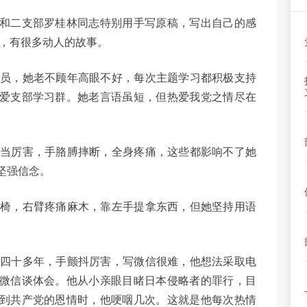
和二支部罗桂林同志特别用手写原稿，写出自己的感
们，有很多动人的故事。
党员，她老不顾年高眼不好，每次主题学习都积极支持
爱支部学习群。她老言语虽短，但热爱我党之情尽在
相当厉害，手胳膊摔断，全身疼痛，这些都影响不了她
坚强信念。
轮椅，右臂疼痛麻木，靠左手提拿东西，但她坚持用语
病四十多年，手颤抖厉害，写微信很难，他想法采取电
微信谈体会。他从小亲眼目睹日本侵略者的罪行，目
到共产党的恩情时，他哽咽几次。这就是他每次热情