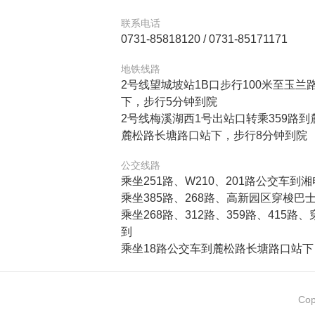
联系电话
0731-85818120 / 0731-85171171
地铁线路
2号线望城坡站1B口步行100米至玉兰
下，步行5分钟到院
2号线梅溪湖西1号出站口转乘359路
麓松路长塘路口站下，步行8分钟到院
公交线路
乘坐251路、W210、201路公交车
乘坐385路、268路、高新园区穿梭
乘坐268路、312路、359路、41
到
乘坐18路公交车到麓松路长塘路口站下
Cop