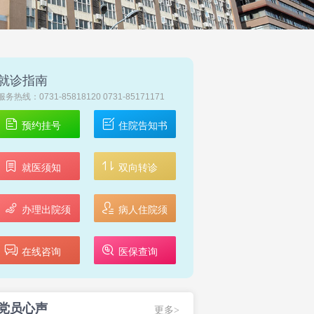
就诊指南
服务热线：0731-85818120 0731-85171171
预约挂号
住院告知书
就医须知
双向转诊
办理出院须
病人住院须
知
知
在线咨询
医保查询
党员心声
更多>