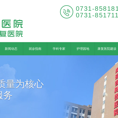
0731-85818

0731-85171
新闻动态
就诊指南
学科专家
护理园地
康复医院建设
质量为核心
服务