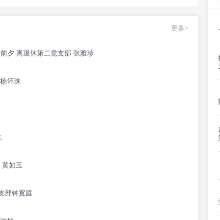
更多>
迁前夕 离退休第二党支部 张雅珍
和杨怀珠
兰
 黄如玉
支部钟翼庭