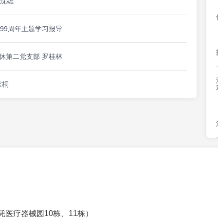
 沈雄
99周年主题学习报导
休第二党支部 罗桂林
家桐
凭医疗器械园10栋、11栋）