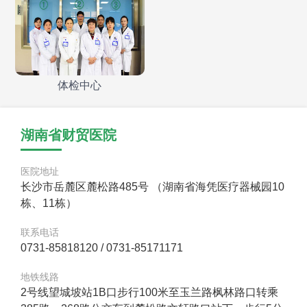
体检中心
湖南省财贸医院
医院地址
长沙市岳麓区麓松路485号 （湖南省海凭医疗器械园10
栋、11栋）
联系电话
0731-85818120 / 0731-85171171
地铁线路
2号线望城坡站1B口步行100米至玉兰路枫林路口转乘