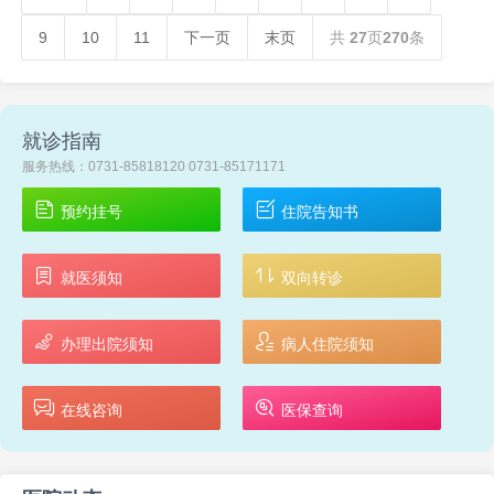
9
10
11
下一页
末页
共
27
页
270
条
就诊指南
服务热线：0731-85818120 0731-85171171
预约挂号
住院告知书
就医须知
双向转诊
办理出院须知
病人住院须知
在线咨询
医保查询