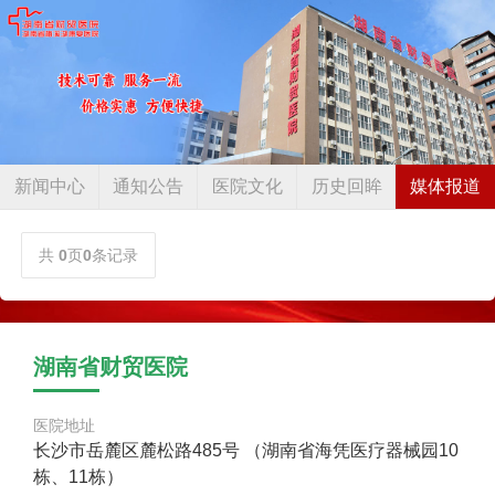
新闻中心
通知公告
医院文化
历史回眸
媒体报道
共
0
页
0
条记录
湖南省财贸医院
医院地址
长沙市岳麓区麓松路485号 （湖南省海凭医疗器械园10
栋、11栋）