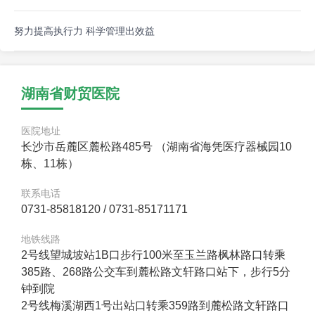
努力提高执行力 科学管理出效益
湖南省财贸医院
医院地址
长沙市岳麓区麓松路485号 （湖南省海凭医疗器械园10
栋、11栋）
联系电话
0731-85818120 / 0731-85171171
地铁线路
2号线望城坡站1B口步行100米至玉兰路枫林路口转乘
385路、268路公交车到麓松路文轩路口站下，步行5分
钟到院
2号线梅溪湖西1号出站口转乘359路到麓松路文轩路口