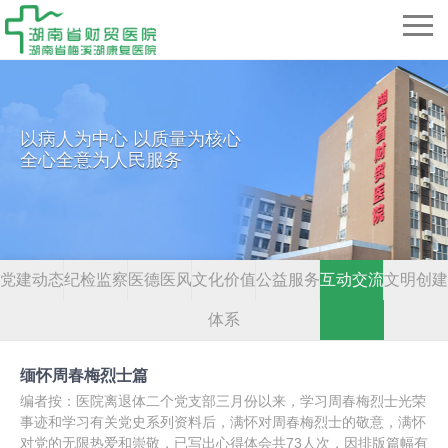
以病人为中心 以质量为核心
全心全意为人民服务
党建动态
纪检监察
医德医风
文化价值
公益服务
互动交流
文明创建
体系
缅怀周春梅烈士篇
编者按：医院离退体二个党支部三月份以来，学习周春梅烈士光荣
事迹和学习有关党史系列资料后，满怀对周春梅烈士的敬意，满怀
对党的无限热爱和崇敬，已写出心得体会共73人次，因排版篇幅有