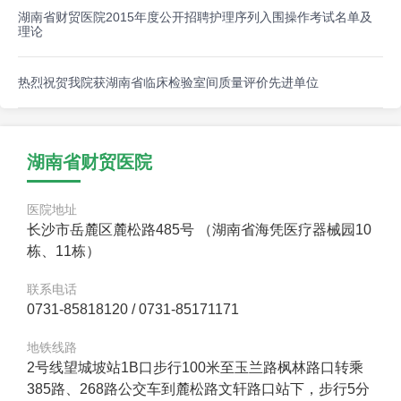
湖南省财贸医院2015年度公开招聘护理序列入围操作考试名单及
理论
热烈祝贺我院获湖南省临床检验室间质量评价先进单位
湖南省财贸医院
医院地址
长沙市岳麓区麓松路485号 （湖南省海凭医疗器械园10
栋、11栋）
联系电话
0731-85818120 / 0731-85171171
地铁线路
2号线望城坡站1B口步行100米至玉兰路枫林路口转乘
385路、268路公交车到麓松路文轩路口站下，步行5分