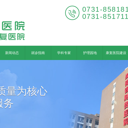
0731-85818

0731-85171
新闻动态
就诊指南
学科专家
护理园地
康复医院建设
质量为核心
服务