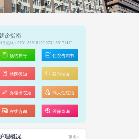
就诊指南
服务热线：0731-85818120 0731-85171171
预约挂号
住院告知书
就医须知
双向转诊
办理出院须
病人住院须
知
知
在线咨询
医保查询
护理概况
更多>