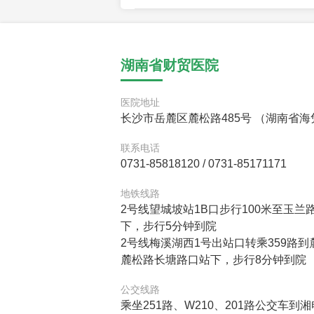
湖南省财贸医院
医院地址
长沙市岳麓区麓松路485号 （湖南省海
联系电话
0731-85818120 / 0731-85171171
地铁线路
2号线望城坡站1B口步行100米至玉兰
下，步行5分钟到院
2号线梅溪湖西1号出站口转乘359路
麓松路长塘路口站下，步行8分钟到院
公交线路
乘坐251路、W210、201路公交车