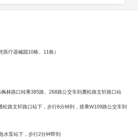
凭医疗器械园10栋、11栋）
路枫林路口转乘385路、268路公交车到麓松路文轩路口站
到麓松路文轩路口站下，步行6分钟到，搭乘W109路公交车到
到湘电水泵站下，步行2分钟即到