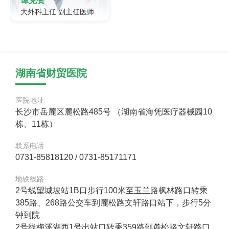
谭克赞
大外科主任 副主任医师
谭克赞 毕业于南华大学。曾
在湘雅附二医院、北京积水
潭医院进修， 在创伤、矫
形、股骨颈骨折、股骨头坏
死、膝关节疼痛、功能障
湖南省财贸医院
碍、骨关节炎诊治、髋膝关
节置换、髋关节翻修、膝关
节部分置换术方面积累了丰
医院地址
富经验，对难治性骨折、疑
难骨病诊断与治疗有独到的
长沙市岳麓区麓松路485号 （湖南省海凭医疗器械园10
见解，先后
栋、11栋）
联系电话
0731-85818120 / 0731-85171171
地铁线路
2号线望城坡站1B口步行100米至玉兰路枫林路口转乘
385路、268路公交车到麓松路文轩路口站下，步行5分
钟到院
2号线梅溪湖西1号出站口转乘359路到麓松路文轩路口