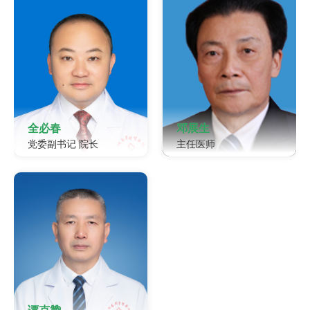
全必春
邓展生
党委副书记 院长
主任医师
负责医院行政工作，主抓医
邓展生，主任医师，教授，
疗业务及业务拓展相关工
博士研究生导师 原中南大学
作、新医院建设工作。分管
湘雅医院骨科主任，主任医
医务质控科、护理部、院感
师、教授、中南大学生物医
科（公共卫生科）、健康服
学工程及内镜医学研究院教
务中心、基建办。
授、外科学与生物医学工程
学学位评定委员会委员、组
织工程专家。 主攻颈、胸、
腰椎退行性病变，胸腰段骨
折，脊柱结核及脊柱肿瘤等
疾病的