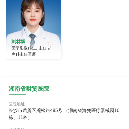
刘林辉
医学影像科(二)主任 超
声科主任医师
刘林辉 副主任医师 毕业于中
南大学湘雅医学院，从事心
电图和超声诊断工作多年，
对腹部脏器、周围血管、心
血管、浅表器官、妇产科、
湖南省财贸医院
腹膜后器官等方面的各种复
杂超声图像具有较准确的分
析和判断能力。尤其擅长腹
医院地址
部、心脏及妇科急腹症等方
面的超声诊断。曾在国家级
长沙市岳麓区麓松路485号 （湖南省海凭医疗器械园10
科技期
栋、11栋）